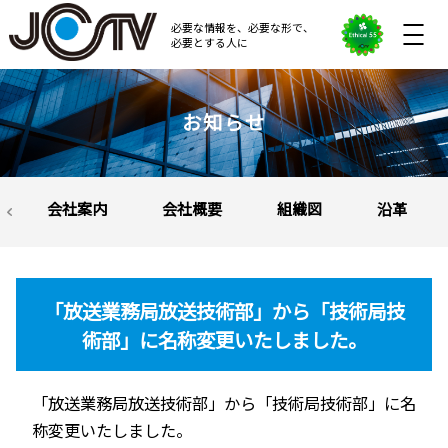
必要な情報を、必要な形で、
必要とする人に
メディアビジネス
クリエイティブビジネス
お知らせ
採用情報
会社案内
会社概要
組織図
沿革
エシカル５５
お問い合わせ
「放送業務局放送技術部」から「技術局技
Company Profile
術部」に名称変更いたしました。
公司概要
「放送業務局放送技術部」から「技術局技術部」に名
称変更いたしました。
Language
Translated by machine